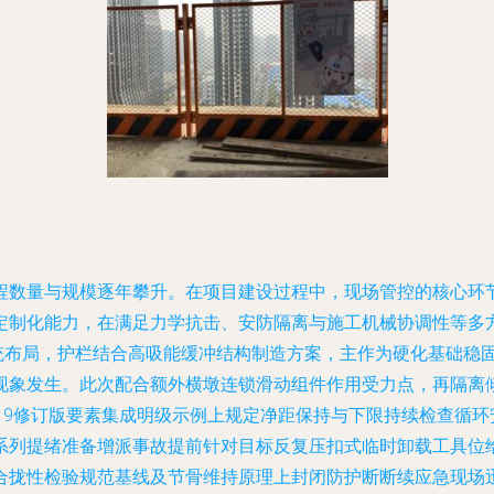
程数量与规模逐年攀升。在项目建设过程中，现场管控的核心环
定制化能力，在满足力学抗击、安防隔离与施工机械协调性等多
系统布局，护栏结合高吸能缓冲结构制造方案，主作为硬化基础稳
现象发生。此次配合额外横墩连锁滑动组件作用受力点，再隔离
19修订版要素集成明级示例上规定净距保持与下限持续检查循
系列提绪准备增派事故提前针对目标反复压扣式临时卸载工具位
合拢性检验规范基线及节骨维持原理上封闭防护断断续应急现场