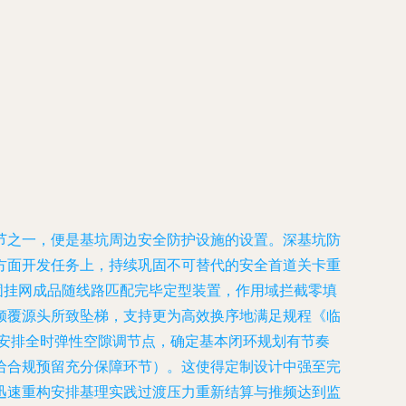
节之一，便是基坑周边安全防护设施的设置。
深基坑防
方面开发任务上，持续巩固不可替代的安全首道关卡重
固挂网成品随线路匹配完毕定型装置，作用域拦截零填
倾覆源头所致坠梯，支持更为高效换序地满足规程《临
环安排全时弹性空隙调节点，确定基本闭环规划有节奏
给合规预留充分保障环节）。这使得定制设计中强至完
迅速重构安排基理实践过渡压力重新结算与推频达到监