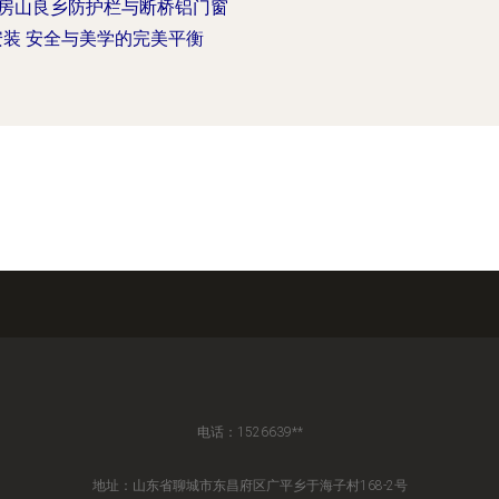
房山良乡防护栏与断桥铝门窗
安装 安全与美学的完美平衡
电话：1526639**
地址：山东省聊城市东昌府区广平乡于海子村168-2号