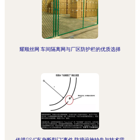
耀顺丝网 车间隔离网与厂区防护栏的优质选择
传祺GS4“车身断裂门”事件 防撞设施缺失与技术背