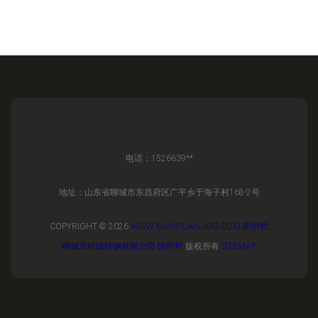
电话：1526639**
地址：山东省聊城市东昌府区广平乡于海子村168-2号
COPYRIGHT © 2026
WWW.XUANYUANJMG.COM
防护栏
聊城市轩辕特钢有限公司
防护栏
版权所有
SITEMAP