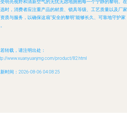
享受明亮视野和清新空气的无忧无虑地拥抱每一个宁静的黎明。
挑选时，消费者应注重产品的材质、锁具等级、工艺质量以及厂
的资质与服务，以确保这扇“安全的黎明”能够长久、可靠地守护家
园。
如若转载，请注明出处：
ttp://www.xuanyuanjmg.com/product/82.html
新时间：2026-08-06 04:08:25