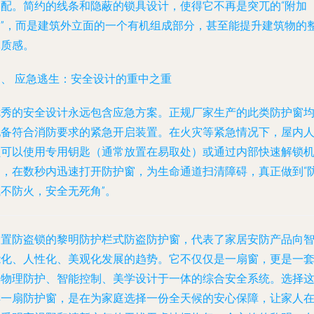
搭配。简约的线条和隐蔽的锁具设计，使得它不再是突兀的“附加
物”，而是建筑外立面的一个有机组成部分，甚至能提升建筑物的
体质感。
四、 应急逃生：安全设计的重中之重
优秀的安全设计永远包含应急方案。正规厂家生产的此类防护窗
配备符合消防要求的紧急开启装置。在火灾等紧急情况下，屋内
员可以使用专用钥匙（通常放置在易取处）或通过内部快速解锁
制，在数秒内迅速打开防护窗，为生命通道扫清障碍，真正做到“
贼不防火，安全无死角”。
内置防盗锁的黎明防护栏式防盗防护窗，代表了家居安防产品向
能化、人性化、美观化发展的趋势。它不仅仅是一扇窗，更是一
集物理防护、智能控制、美学设计于一体的综合安全系统。选择
样一扇防护窗，是在为家庭选择一份全天候的安心保障，让家人