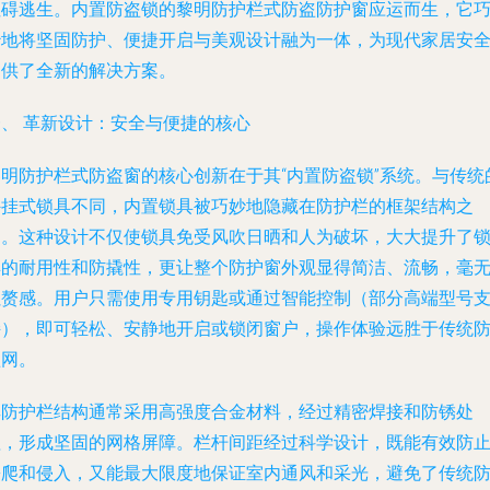
阻碍逃生。内置防盗锁的黎明防护栏式防盗防护窗应运而生，它
妙地将坚固防护、便捷开启与美观设计融为一体，为现代家居安
提供了全新的解决方案。
一、 革新设计：安全与便捷的核心
黎明防护栏式防盗窗的核心创新在于其“内置防盗锁”系统。与传统
外挂式锁具不同，内置锁具被巧妙地隐藏在防护栏的框架结构之
内。这种设计不仅使锁具免受风吹日晒和人为破坏，大大提升了
具的耐用性和防撬性，更让整个防护窗外观显得简洁、流畅，毫
累赘感。用户只需使用专用钥匙或通过智能控制（部分高端型号
持），即可轻松、安静地开启或锁闭窗户，操作体验远胜于传统
盗网。
其防护栏结构通常采用高强度合金材料，经过精密焊接和防锈处
理，形成坚固的网格屏障。栏杆间距经过科学设计，既能有效防
攀爬和侵入，又能最大限度地保证室内通风和采光，避免了传统