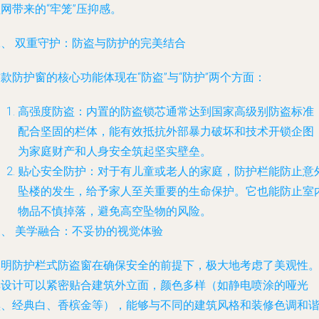
网带来的“牢笼”压抑感。
二、 双重守护：防盗与防护的完美结合
款防护窗的核心功能体现在“防盗”与“防护”两个方面：
高强度防盗
：内置的防盗锁芯通常达到国家高级别防盗标准
配合坚固的栏体，能有效抵抗外部暴力破坏和技术开锁企图
为家庭财产和人身安全筑起坚实壁垒。
贴心安全防护
：对于有儿童或老人的家庭，防护栏能防止意
坠楼的发生，给予家人至关重要的生命保护。它也能防止室
物品不慎掉落，避免高空坠物的风险。
三、 美学融合：不妥协的视觉体验
黎明防护栏式防盗窗在确保安全的前提下，极大地考虑了美观性
其设计可以紧密贴合建筑外立面，颜色多样（如静电喷涂的哑光
黑、经典白、香槟金等），能够与不同的建筑风格和装修色调和