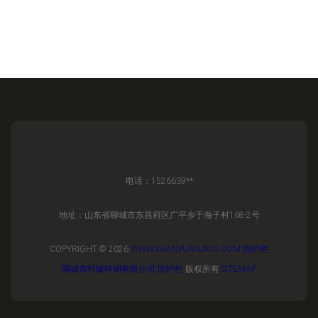
电话：1526639**
地址：山东省聊城市东昌府区广平乡于海子村168-2号
COPYRIGHT © 2026
WWW.XUANYUANJMG.COM
防护栏
聊城市轩辕特钢有限公司
防护栏
版权所有
SITEMAP